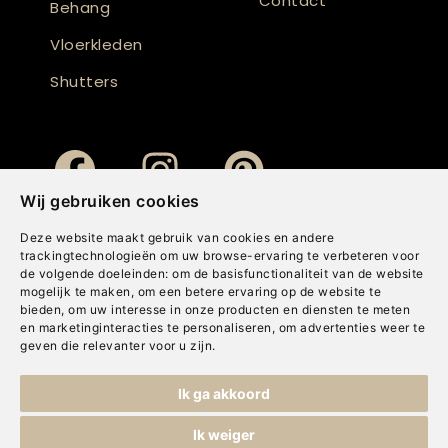
Contact
Behang
Vloerkleden
Shutters
Wij gebruiken cookies
Deze website maakt gebruik van cookies en andere
trackingtechnologieën om uw browse-ervaring te verbeteren voor
de volgende doeleinden:
om de basisfunctionaliteit van de website
mogelijk te maken
,
om een betere ervaring op de website te
bieden
,
om uw interesse in onze producten en diensten te meten
en marketinginteracties te personaliseren
,
om advertenties weer te
geven die relevanter voor u zijn
.
Copyright © Concepts & Companies BV. Alle rechten voorbehouden.
Ik ga akkoord
Privacybeleid
|
Disclaimer
|
Cookies
Ik weiger