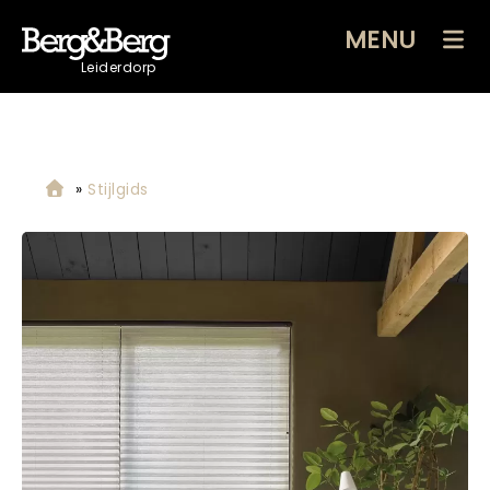
MENU
Leiderdorp
»
Stijlgids