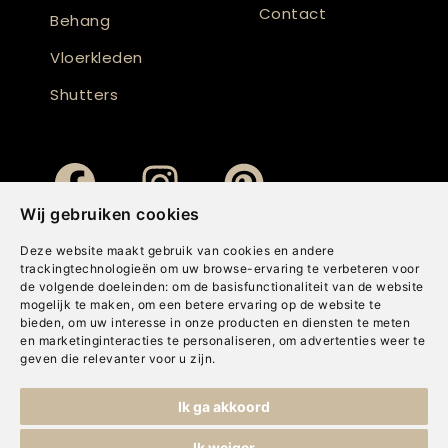
Contact
Behang
Vloerkleden
Shutters
Wij gebruiken cookies
Deze website maakt gebruik van cookies en andere
trackingtechnologieën om uw browse-ervaring te verbeteren voor
de volgende doeleinden:
om de basisfunctionaliteit van de website
mogelijk te maken
,
om een betere ervaring op de website te
bieden
,
om uw interesse in onze producten en diensten te meten
en marketinginteracties te personaliseren
,
om advertenties weer te
geven die relevanter voor u zijn
.
Copyright © Concepts & Companies BV. Alle rechten voorbehouden.
Ik ga akkoord
Privacybeleid
|
Disclaimer
|
Cookies
Ik weiger