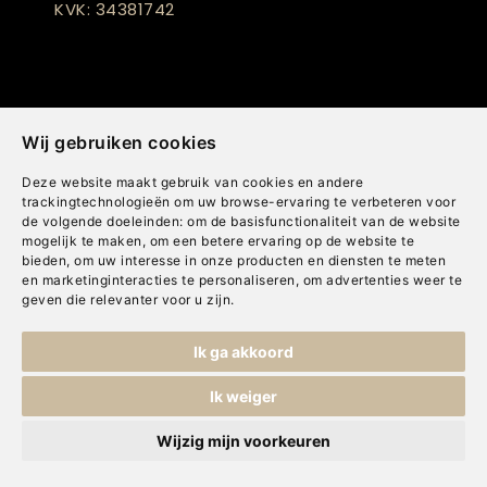
KVK: 34381742
Wij gebruiken cookies
Deze website maakt gebruik van cookies en andere
Openingstijden
trackingtechnologieën om uw browse-ervaring te verbeteren voor
de volgende doeleinden:
om de basisfunctionaliteit van de website
Maandag
13:00 - 17:30
mogelijk te maken
,
om een betere ervaring op de website te
bieden
,
om uw interesse in onze producten en diensten te meten
en marketinginteracties te personaliseren
,
om advertenties weer te
Dinsdag
10:00 - 17:30
geven die relevanter voor u zijn
.
Woensdag
10:00 - 17:30
Ik ga akkoord
Donderdag
10:00 - 17:30
Ik weiger
Vrijdag
10:00 - 17:30
Wijzig mijn voorkeuren
Zaterdag
10:00 - 17:00