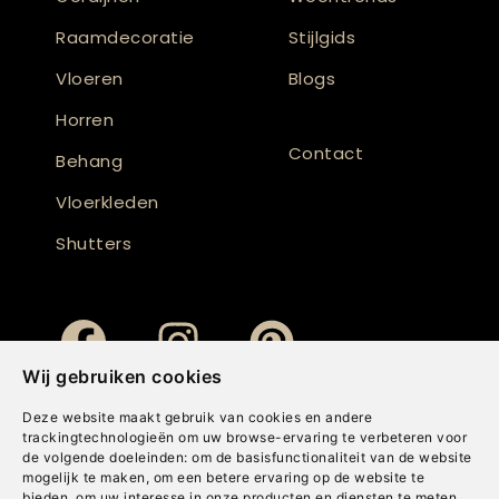
Raamdecoratie
Stijlgids
Vloeren
Blogs
Horren
Contact
Behang
Vloerkleden
Shutters
Wij gebruiken cookies
Deze website maakt gebruik van cookies en andere
trackingtechnologieën om uw browse-ervaring te verbeteren voor
de volgende doeleinden:
om de basisfunctionaliteit van de website
mogelijk te maken
,
om een betere ervaring op de website te
bieden
,
om uw interesse in onze producten en diensten te meten