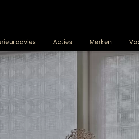
erieuradvies
Acties
Merken
Va