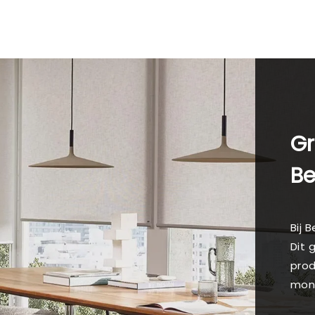
Gr
B
Bij 
Dit 
prod
mon