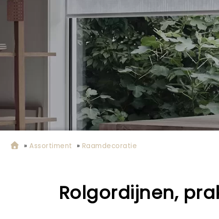
»
Assortiment
»
Raamdecoratie
Rolgordijnen, prak