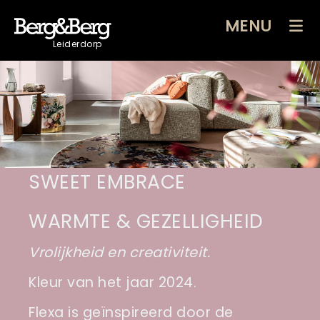
MENU
Leiderdorp
SWEET EMBRACE
WARMTE & GEZELLIGHEID
Vrolijkheid en creativiteit.
Kleur van het jaar 2024.
Flexa is geïnspireerd door de