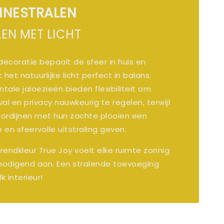
NNESTRALEN
LEN MET LICHT
ecoratie bepaalt de sfeer in huis en
 het natuurlijke licht perfect in balans.
ntale jaloezieën bieden flexibiliteit om
nval en privacy nauwkeurig te regelen, terwijl
ordijnen met hun zachte plooien een
en sfeervolle uitstraling geven.
trendkleur True Joy voelt elke ruimte zonnig
tnodigend aan. Een stralende toevoeging
lk interieur!