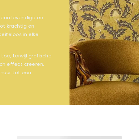
r een levendige en
tot krachtig en
eiteloos in elke
oe, terwijl grafische
ch effect creëren.
 muur tot een