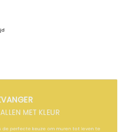
jd
KVANGER
ALLEN MET KLEUR
is de perfecte keuze om muren tot leven te