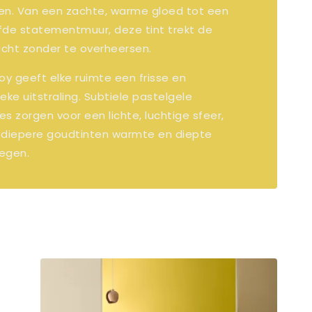
en. Van een zachte, warme gloed tot een
fde statementmuur, deze tint trekt de
cht zonder te overheersen.
oy geeft elke ruimte een frisse en
eke uitstraling. Subtiele pastelgele
s zorgen voor een lichte, luchtige sfeer,
l diepere goudtinten warmte en diepte
egen.