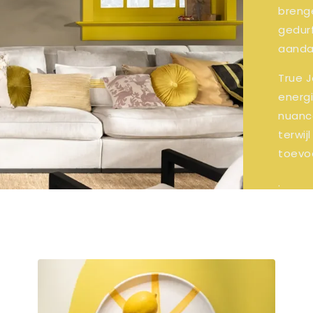
breng
gedur
aanda
True J
energi
nuance
terwij
toevo
.