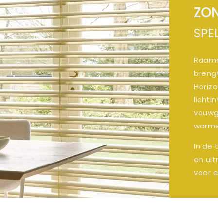
ZO
SPE
Raamd
brengt
Horizo
lichti
vouwg
warme 
In de 
en ui
voor e