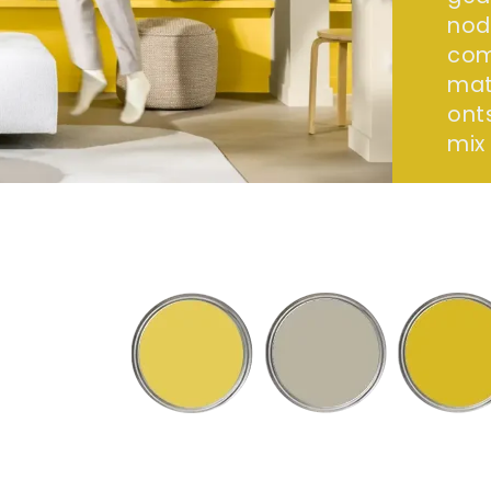
nodi
com
mate
ont
mix