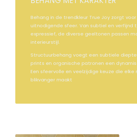
BEHANG MET KARAKTER
Behang in de trendkleur True Joy zorgt voo
uitnodigende sfeer. Van subtiel en verfijnd 
expressief, de diverse geeltonen passen mo
interieurstijl.
Structuurbehang voegt een subtiele diepte t
prints en organische patronen een dynamis
Een sfeervolle en veelzijdige keuze die elke
blikvanger maakt