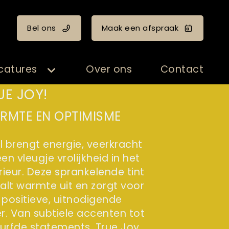
Bel ons
Maak een afspraak
catures
Over ons
Contact
UE JOY!
RMTE EN OPTIMISME
l brengt energie, veerkracht
en vleugje vrolijkheid in het
rieur. Deze sprankelende tint
aalt warmte uit en zorgt voor
 positieve, uitnodigende
er. Van subtiele accenten tot
urfde statements, True Joy