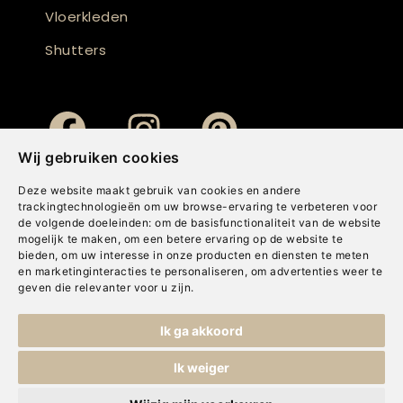
Vloerkleden
Shutters
Wij gebruiken cookies
Deze website maakt gebruik van cookies en andere
trackingtechnologieën om uw browse-ervaring te verbeteren voor
de volgende doeleinden:
om de basisfunctionaliteit van de website
mogelijk te maken
,
om een betere ervaring op de website te
bieden
,
om uw interesse in onze producten en diensten te meten
en marketinginteracties te personaliseren
,
om advertenties weer te
geven die relevanter voor u zijn
.
Copyright © Concepts & Companies BV. Alle rechten voorbehouden.
Ik ga akkoord
Privacybeleid
|
Disclaimer
|
Cookies
Ik weiger