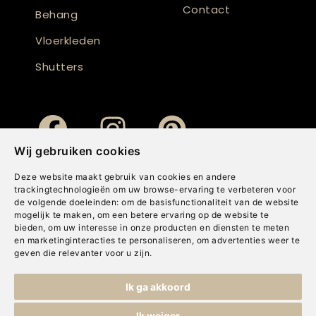
Contact
Behang
Vloerkleden
Shutters
Wij gebruiken cookies
Deze website maakt gebruik van cookies en andere
trackingtechnologieën om uw browse-ervaring te verbeteren voor
de volgende doeleinden:
om de basisfunctionaliteit van de website
mogelijk te maken
,
om een betere ervaring op de website te
bieden
,
om uw interesse in onze producten en diensten te meten
en marketinginteracties te personaliseren
,
om advertenties weer te
geven die relevanter voor u zijn
.
Copyright © Concepts & Companies BV. Alle rechten voorbehouden.
Ik ga akkoord
Privacybeleid
|
Disclaimer
|
Cookies
Ik weiger