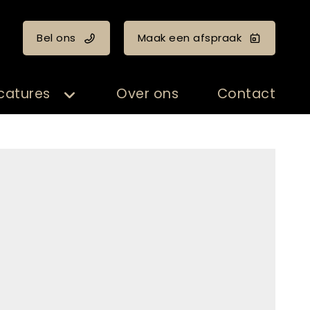
Bel ons
Maak een afspraak
catures
Over ons
Contact