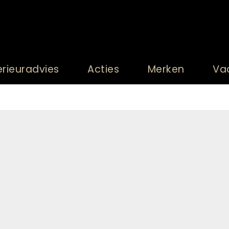
erieuradvies
Acties
Merken
Va