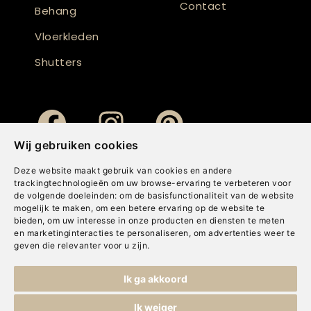
Contact
Behang
Vloerkleden
Shutters
Wij gebruiken cookies
Deze website maakt gebruik van cookies en andere
trackingtechnologieën om uw browse-ervaring te verbeteren voor
de volgende doeleinden:
om de basisfunctionaliteit van de website
mogelijk te maken
,
om een betere ervaring op de website te
bieden
,
om uw interesse in onze producten en diensten te meten
en marketinginteracties te personaliseren
,
om advertenties weer te
geven die relevanter voor u zijn
.
Copyright © Concepts & Companies BV. Alle rechten voorbehouden.
Ik ga akkoord
Privacybeleid
|
Disclaimer
|
Cookies
Ik weiger