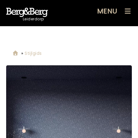
MENU
Leiderdorp
»
Stijlgids