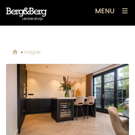
MENU
Leiderdorp
»
Stijlgids