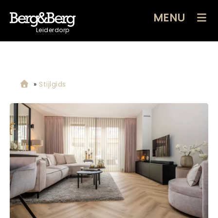
MENU
Leiderdorp
»
Stijlgids