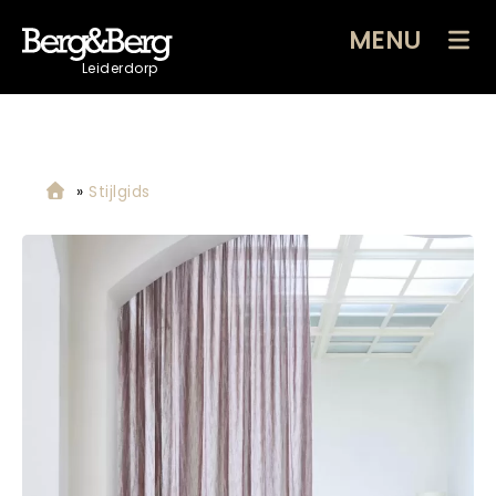
MENU
Leiderdorp
»
Stijlgids