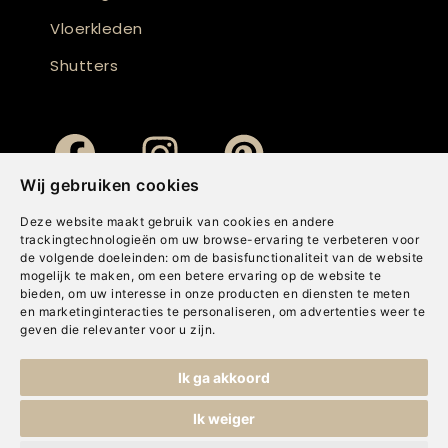
Vloerkleden
Shutters
Wij gebruiken cookies
Deze website maakt gebruik van cookies en andere
trackingtechnologieën om uw browse-ervaring te verbeteren voor
de volgende doeleinden:
om de basisfunctionaliteit van de website
mogelijk te maken
,
om een betere ervaring op de website te
bieden
,
om uw interesse in onze producten en diensten te meten
en marketinginteracties te personaliseren
,
om advertenties weer te
geven die relevanter voor u zijn
.
Copyright © Concepts & Companies BV. Alle rechten voorbehouden.
Ik ga akkoord
Privacybeleid
|
Disclaimer
|
Cookies
Ik weiger