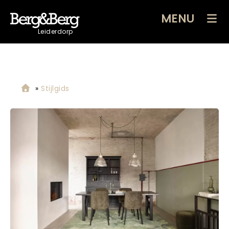
MENU
Leiderdorp
»
Stijlgids