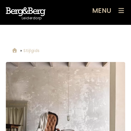
MENU
Leiderdorp
»
Stijlgids