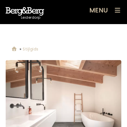
MENU
Leiderdorp
»
Stijlgids