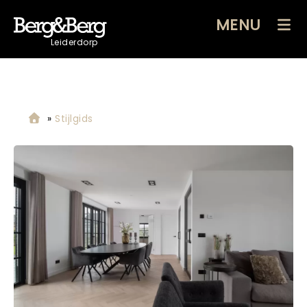
MENU
Leiderdorp
»
Stijlgids