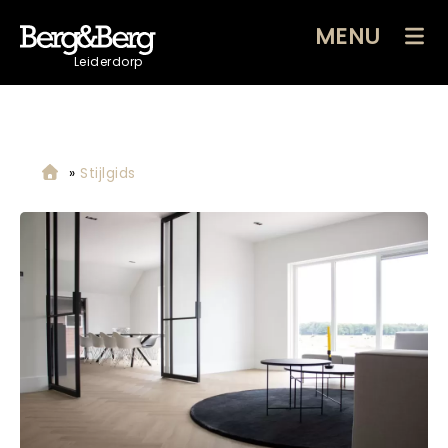
MENU
Leiderdorp
»
Stijlgids