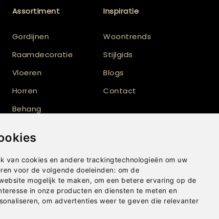
Assortiment
Inspiratie
Gordijnen
Woontrends
Raamdecoratie
Stijlgids
Vloeren
Blogs
Horren
Contact
Behang
Vloerkleden
ookies
Shutters
k van cookies en andere trackingtechnologieën om uw
eren voor de volgende doeleinden:
om de
 website mogelijk te maken
,
om een betere ervaring op de
nteresse in onze producten en diensten te meten en
sonaliseren
,
om advertenties weer te geven die relevanter