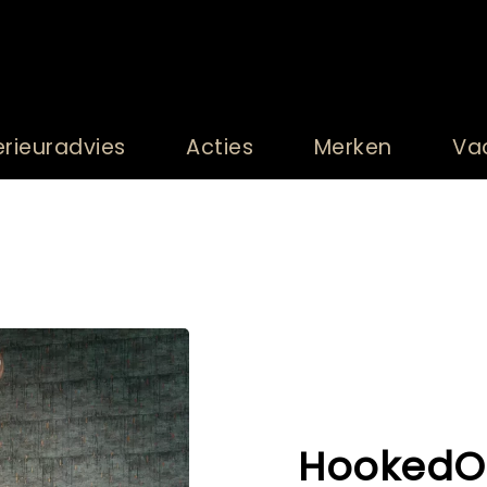
erieuradvies
Acties
Merken
Va
HookedO