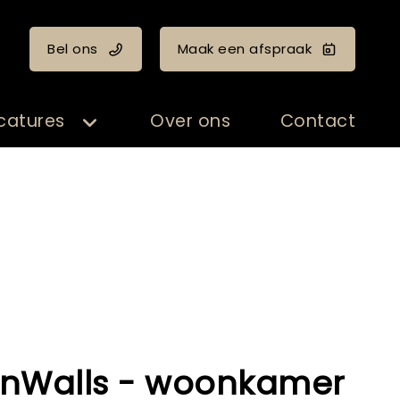
Bel ons
Maak een afspraak
catures
Over ons
Contact
nWalls - woonkamer