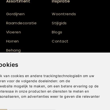
Assortiment
Inspiratie
Gordijnen
Woontrends
Raamdecoratie
Stijlgids
Vloeren
Blogs
Horren
Contact
Behang
Vloerkleden
ookies
Shutters
k van cookies en andere trackingtechnologieën om uw
eren voor de volgende doeleinden:
om de
 website mogelijk te maken
,
om een betere ervaring op de
nteresse in onze producten en diensten te meten en
sonaliseren
,
om advertenties weer te geven die relevanter