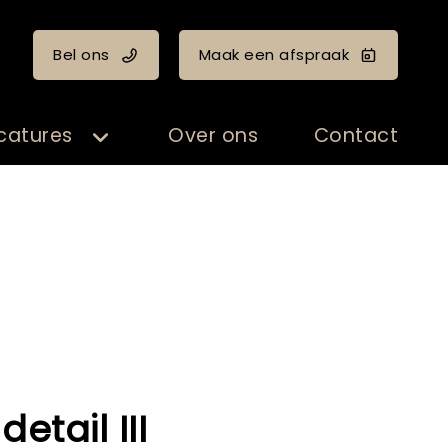
Bel ons
Maak een afspraak
catures
Over ons
Contact
 detail III