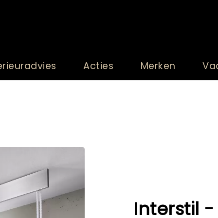
erieuradvies
Acties
Merken
Va
Interstil -