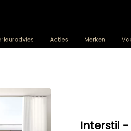
erieuradvies
Acties
Merken
Va
Interstil