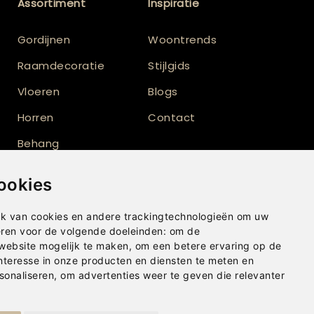
Assortiment
Inspiratie
Gordijnen
Woontrends
Raamdecoratie
Stijlgids
Vloeren
Blogs
Horren
Contact
Behang
Vloerkleden
ookies
Shutters
k van cookies en andere trackingtechnologieën om uw
eren voor de volgende doeleinden:
om de
 website mogelijk te maken
,
om een betere ervaring op de
nteresse in onze producten en diensten te meten en
sonaliseren
,
om advertenties weer te geven die relevanter