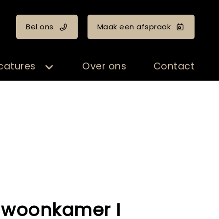
Bel ons
Maak een afspraak
catures
Over ons
Contact
 - woonkamer I