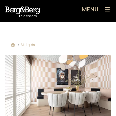
MENU
Leiderdorp
»
Stijlgids