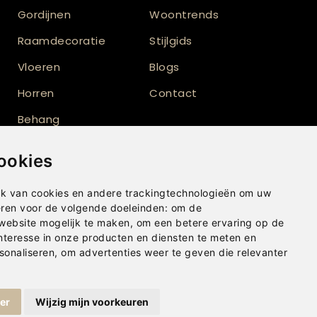
Gordijnen
Woontrends
Raamdecoratie
Stijlgids
Vloeren
Blogs
Horren
Contact
Behang
Vloerkleden
ookies
Shutters
k van cookies en andere trackingtechnologieën om uw
eren voor de volgende doeleinden:
om de
 website mogelijk te maken
,
om een betere ervaring op de
nteresse in onze producten en diensten te meten en
sonaliseren
,
om advertenties weer te geven die relevanter
ger
Wijzig mijn voorkeuren