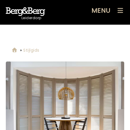
MENU
Leiderdorp
»
Stijlgids