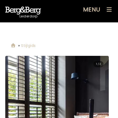
MENU
Leiderdorp
»
Stijlgids
2 / 2