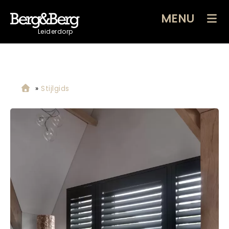
MENU
Leiderdorp
»
Stijlgids