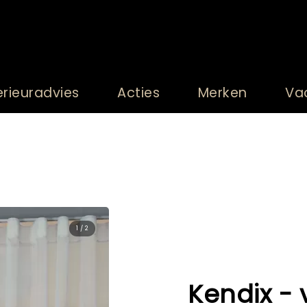
erieuradvies
Acties
Merken
Va
1 / 2
Kendix - 