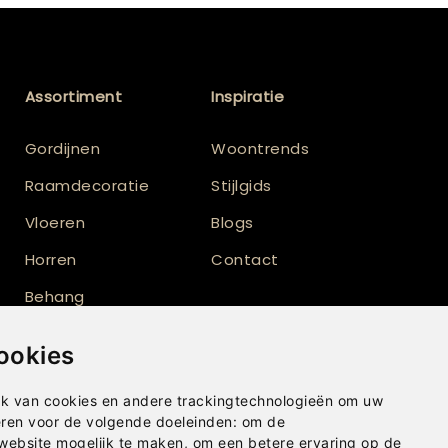
Assortiment
Inspiratie
Gordijnen
Woontrends
Raamdecoratie
Stijlgids
Vloeren
Blogs
Horren
Contact
Behang
Vloerkleden
ookies
Shutters
k van cookies en andere trackingtechnologieën om uw
eren voor de volgende doeleinden:
om de
 website mogelijk te maken
,
om een betere ervaring op de