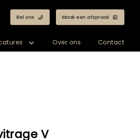
Bel ons
Maak een afspraak
catures
Over ons
Contact
vitrage V