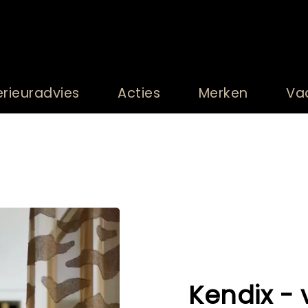
erieuradvies
Acties
Merken
Va
Kendix - 