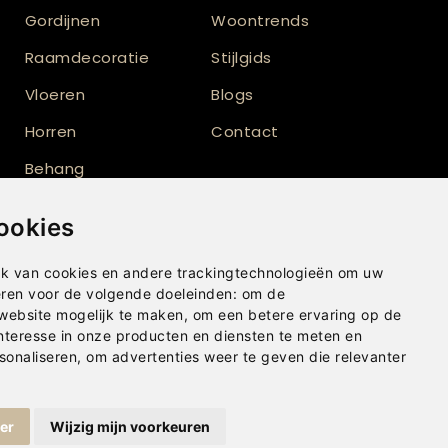
Gordijnen
Woontrends
Raamdecoratie
Stijlgids
Vloeren
Blogs
Horren
Contact
Behang
Vloerkleden
ookies
Shutters
k van cookies en andere trackingtechnologieën om uw
eren voor de volgende doeleinden:
om de
 website mogelijk te maken
,
om een betere ervaring op de
nteresse in onze producten en diensten te meten en
sonaliseren
,
om advertenties weer te geven die relevanter
ger
Wijzig mijn voorkeuren