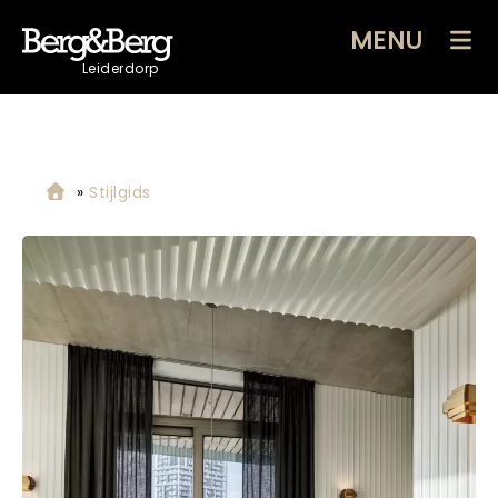
MENU
Leiderdorp
»
Stijlgids