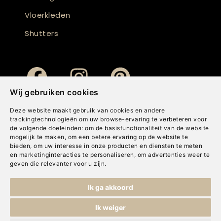
Vloerkleden
Shutters
Wij gebruiken cookies
Deze website maakt gebruik van cookies en andere
trackingtechnologieën om uw browse-ervaring te verbeteren voor
de volgende doeleinden:
om de basisfunctionaliteit van de website
mogelijk te maken
,
om een betere ervaring op de website te
bieden
,
om uw interesse in onze producten en diensten te meten
en marketinginteracties te personaliseren
,
om advertenties weer te
geven die relevanter voor u zijn
.
Copyright © Concepts & Companies BV. Alle rechten voorbehouden.
Ik ga akkoord
Privacybeleid
|
Disclaimer
|
Cookies
Ik weiger