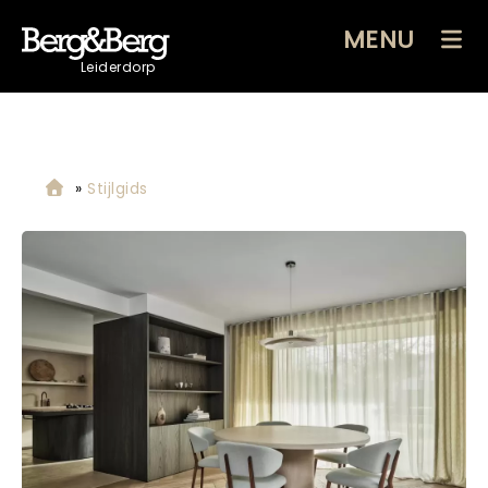
MENU
Leiderdorp
»
Stijlgids