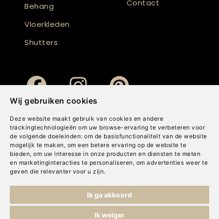
Contact
Behang
Vloerkleden
Shutters
Wij gebruiken cookies
Deze website maakt gebruik van cookies en andere
trackingtechnologieën om uw browse-ervaring te verbeteren voor
de volgende doeleinden:
om de basisfunctionaliteit van de website
mogelijk te maken
,
om een betere ervaring op de website te
bieden
,
om uw interesse in onze producten en diensten te meten
en marketinginteracties te personaliseren
,
om advertenties weer te
geven die relevanter voor u zijn
.
Copyright © Concepts & Companies BV. Alle rechten voorbehouden.
Ik ga akkoord
Privacybeleid
|
Disclaimer
|
Cookies
Ik weiger