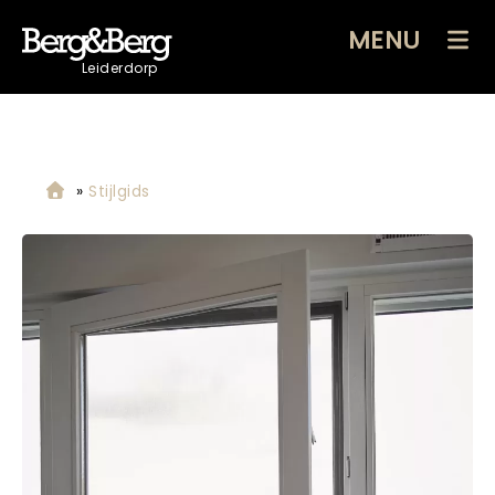
MENU
Leiderdorp
»
Stijlgids