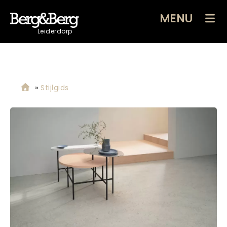
MENU
Leiderdorp
»
Stijlgids