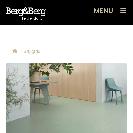
MENU
Leiderdorp
»
Stijlgids