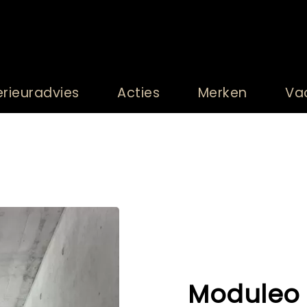
erieuradvies
Acties
Merken
Va
Moduleo 