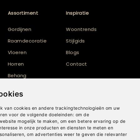
Assortiment
Inspiratie
Gordijnen
Woontrends
Raamdecoratie
Stijlgids
Vloeren
Blogs
Horren
Contact
Behang
Vloerkleden
ookies
Shutters
k van cookies en andere trackingtechnologieën om uw
eren voor de volgende doeleinden:
om de
 website mogelijk te maken
,
om een betere ervaring op de
nteresse in onze producten en diensten te meten en
sonaliseren
,
om advertenties weer te geven die relevanter