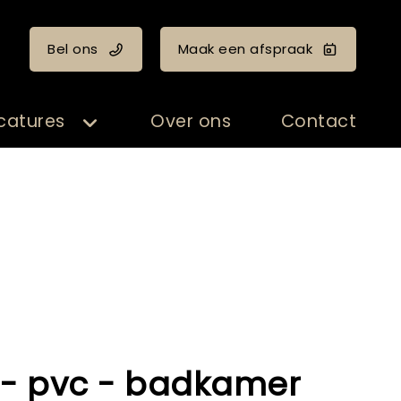
Bel ons
Maak een afspraak
catures
Over ons
Contact
- pvc - badkamer