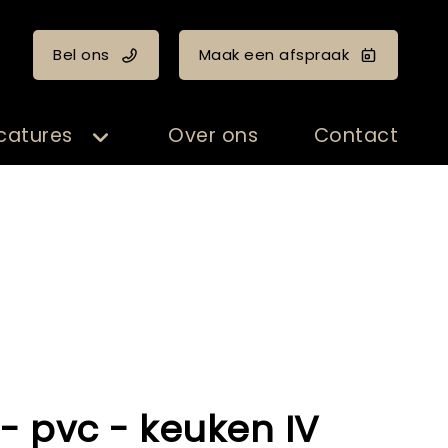
Bel ons
Maak een afspraak
catures
Over ons
Contact
- pvc - keuken IV