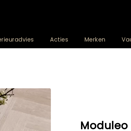
erieuradvies
Acties
Merken
Va
Moduleo 