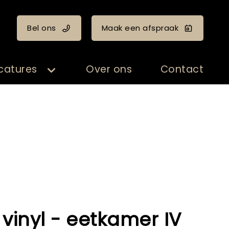
Bel ons
Maak een afspraak
catures
Over ons
Contact
 vinyl - eetkamer IV