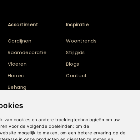
Assortiment
Inspiratie
Gordijnen
Woontrends
Raamdecoratie
Stijlgids
Vloeren
Blogs
Horren
Contact
Behang
Vloerkleden
ookies
Shutters
k van cookies en andere trackingtechnologieën om uw
eren voor de volgende doeleinden:
om de
 website mogelijk te maken
,
om een betere ervaring op de
nteresse in onze producten en diensten te meten en