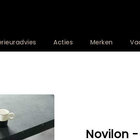
erieuradvies
Acties
Merken
Va
Novilon -