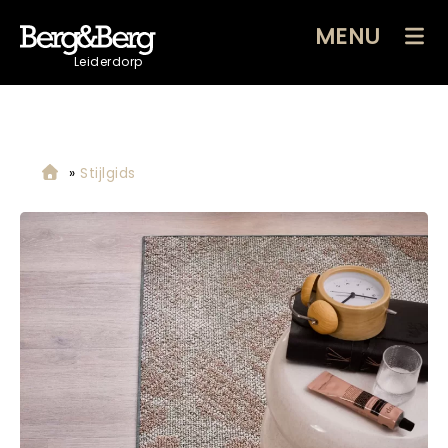
MENU
Leiderdorp
»
Stijlgids