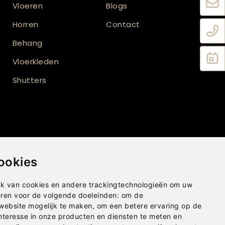
Vloeren
Blogs
Horren
Contact
Behang
Vloerkleden
Shutters
ookies
k van cookies en andere trackingtechnologieën om uw
Privacybeleid
|
Disclaimer
|
Cookies
eren voor de volgende doeleinden:
om de
 website mogelijk te maken
,
om een betere ervaring op de
nteresse in onze producten en diensten te meten en