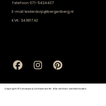
Telefoon
071-5424437
E-mail
leiderdorp@bergenberg.nl
KVK: 34381742
Copyright © Concepts & Companies BV. Alle rechten voorbehouden.