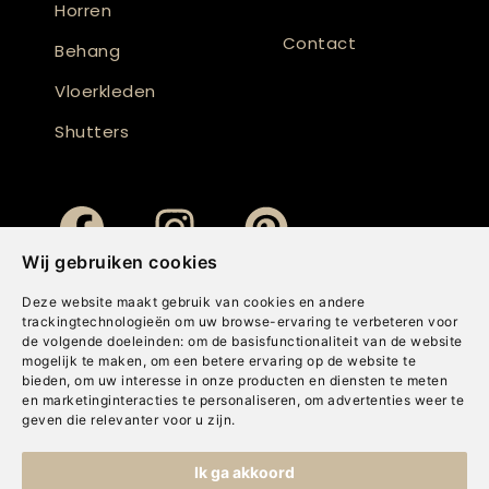
Horren
Contact
Behang
Vloerkleden
Shutters
Wij gebruiken cookies
Deze website maakt gebruik van cookies en andere
trackingtechnologieën om uw browse-ervaring te verbeteren voor
de volgende doeleinden:
om de basisfunctionaliteit van de website
mogelijk te maken
,
om een betere ervaring op de website te
bieden
,
om uw interesse in onze producten en diensten te meten
en marketinginteracties te personaliseren
,
om advertenties weer te
geven die relevanter voor u zijn
.
Copyright © Concepts & Companies BV. Alle rechten voorbehouden.
Ik ga akkoord
Privacybeleid
|
Disclaimer
|
Cookies