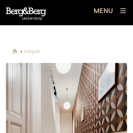
MENU
Leiderdorp
»
Stijlgids