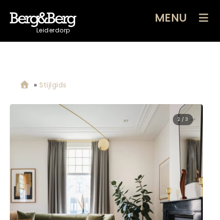
MENU
Leiderdorp
»
Stijlgids
2 / 3