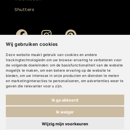
Shutters
Wij gebruiken cookies
Deze website maakt gebruik van cookies en andere
trackingtechnologieën om uw browse-ervaring te verbeteren voor
de volgende doeleinden:
om de basisfunctionaliteit van de website
mogelijk te maken
,
om een betere ervaring op de website te
bieden
,
om uw interesse in onze producten en diensten te meten
en marketinginteracties te personaliseren
,
om advertenties weer te
geven die relevanter voor u zijn
.
Copyright © Concepts & Companies BV. Alle rechten voorbehouden.
Ik ga akkoord
Privacybeleid
|
Disclaimer
|
Cookies
Ik weiger
Wijzig mijn voorkeuren