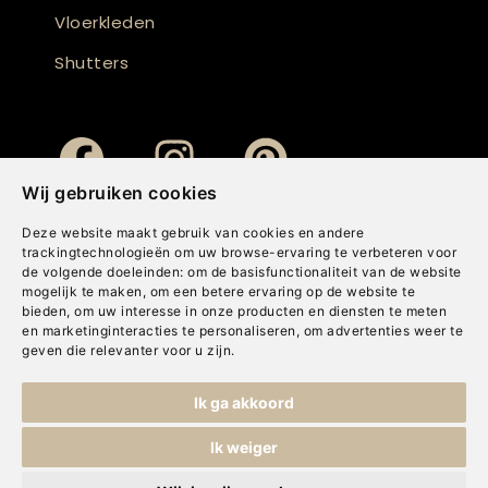
Vloerkleden
Shutters
Wij gebruiken cookies
Deze website maakt gebruik van cookies en andere
trackingtechnologieën om uw browse-ervaring te verbeteren voor
de volgende doeleinden:
om de basisfunctionaliteit van de website
mogelijk te maken
,
om een betere ervaring op de website te
bieden
,
om uw interesse in onze producten en diensten te meten
en marketinginteracties te personaliseren
,
om advertenties weer te
geven die relevanter voor u zijn
.
Copyright © Concepts & Companies BV. Alle rechten voorbehouden.
Ik ga akkoord
Privacybeleid
|
Disclaimer
|
Cookies
Ik weiger