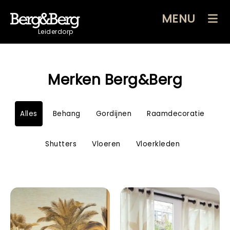
MENU
Leiderdorp
Merken Berg&Berg
Alles
Behang
Gordijnen
Raamdecoratie
Shutters
Vloeren
Vloerkleden