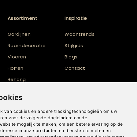
Assortiment
Inspiratie
Gordijnen
Woontrends
Raamdecoratie
Stijlgids
Vloeren
Blogs
Horren
Contact
Behang
Vloerkleden
ookies
Shutters
k van cookies en andere trackingtechnologieën om uw
eren voor de volgende doeleinden:
om de
 website mogelijk te maken
,
om een betere ervaring op de
nteresse in onze producten en diensten te meten en
sonaliseren
,
om advertenties weer te geven die relevanter