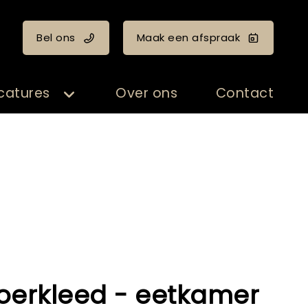
Bel ons
Maak een afspraak
catures
Over ons
Contact
loerkleed - eetkamer