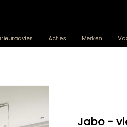
erieuradvies
Acties
Merken
Va
Jabo - v