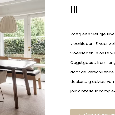
III
Voeg een vleugje lux
vloerkleden. Ervaar ze
vloerkleden in onze wi
Oegstgeest. Kom langs
door de verschillende
deskundig advies van
jouw interieur compl
Afspraak make