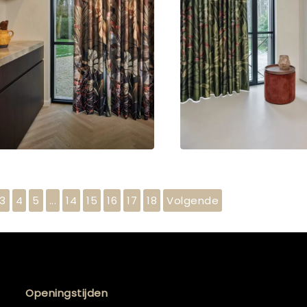
3
4
5
...
14
15
16
17
18
Volgende
Openingstijden