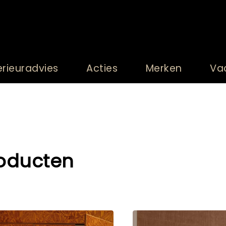
erieuradvies
Acties
Merken
Va
oducten