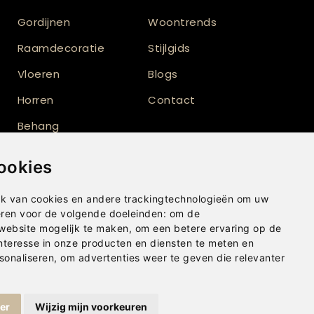
Gordijnen
Woontrends
Raamdecoratie
Stijlgids
Vloeren
Blogs
Horren
Contact
Behang
Vloerkleden
ookies
Shutters
k van cookies en andere trackingtechnologieën om uw
eren voor de volgende doeleinden:
om de
 website mogelijk te maken
,
om een betere ervaring op de
nteresse in onze producten en diensten te meten en
sonaliseren
,
om advertenties weer te geven die relevanter
ger
Wijzig mijn voorkeuren